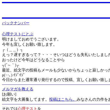
バックナンバー
心理テストにとぶ
明けましておめでうございます。
今年も宜しくお願い致します。
┌（＿＿）┐
えっ？遅すぎるって？・・・そいつはどうも失礼いたしまし
おったけど今年はどうなることやら
┐(´～｀)┌
最近、絵文字の投稿もメールも少ないからちょっと寂しかっ
ρ(･･､) ｲｼﾞｲｼﾞ
今日からまた通常通り発行するので投稿、宜しくお願い致し
メルマガを教える
[お願い]
絵文字を大募集してます。
投稿はこちら。
みなさんの力作を
それでは
心理テスト
を