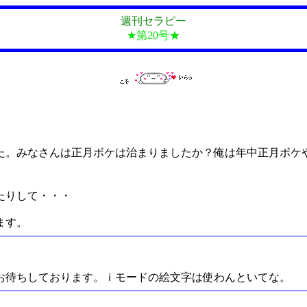
週刊セラピー
★第20号★
た。みなさんは正月ボケは治まりましたか？俺は年中正月ボケ
たりして・・・
ます。
お待ちしております。ｉモードの絵文字は使わんといてな。