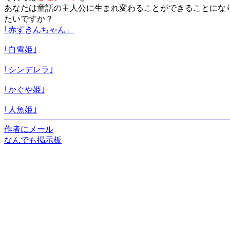
あなたは童話の主人公に生まれ変わることができることにな
たいですか？
｢赤ずきんちゃん」
｢白雪姫｣
｢シンデレラ｣
｢かぐや姫｣
｢人魚姫｣
作者にメール
なんでも掲示板