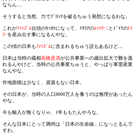
ならん…
そうすると当然、力でﾌﾞﾛｯｸを破るちゅう発想になるわな。
これが
ﾌｧｼｽﾞﾑ
台頭のｷｯｶｹになって、ｲﾀﾘｱの
ﾑｯｿﾘｰﾆ
とﾄﾞｲﾂの
ﾋﾄ
ﾗｰ
を産み出す事になるんやな。
この頃の日本も
ﾌｧｼｽﾞﾑ
に含まれるちゅう説もあるけど…
日本は当時の蔵相
高橋是清
が公共事業への歳出拡大で難を逃
れるんやけど、当時の公共事業ちゅうと、やっぱり軍需産業
なんやな。
作地面積は少なく、資源もない日本。
その日本が、当時の人口8000万人を養うのは無理があったん
やな。
今も輸入が無くなりゃ、1年ももたんやろな。
そんな日本にとって満州は「日本の生命線」になっとるんで
すわ。