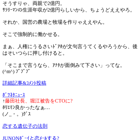
そうすりゃ、両親で2億円。
ｻﾗﾘｰﾏﾝの生涯年収が2億円らしいから、ちょうどええやろ。
それか、国営の農場と牧場を作りゃええやん。
そこで強制的に働かせる。
まぁ、人権にうるさいﾄﾞｱﾎが文句言うてくるやろうから、後
はそいつらに押し付けると。
「そこまで言うなら、ｱﾅﾀが面倒みて下さい」ってな。
(^m^) ﾌﾟﾌﾟﾌﾟ
詳細記事&ｺﾒﾝﾄ投稿
ﾎﾞﾂﾈﾀﾆｭｰｽ
↑
藤田社長、堀江被告をCTOに?
ﾎﾘｴﾓﾝ良かったなぁ…
(ノ_・。)ｸﾞｽ
恋する遺伝子の法則
JUNONﾎﾞｰｲと恋ﾒｰﾙする?