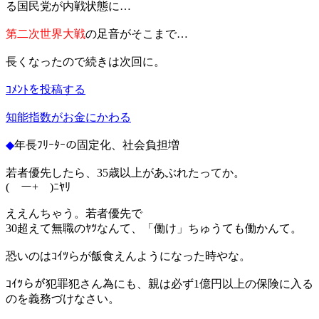
る国民党が内戦状態に…
第二次世界大戦
の足音がそこまで…
長くなったので続きは次回に。
ｺﾒﾝﾄを投稿する
知能指数がお金にかわる
◆
年長ﾌﾘｰﾀｰの固定化、社会負担増
若者優先したら、35歳以上があぶれたってか。
(￣ー+￣)ﾆﾔﾘ
ええんちゃう。若者優先で
30超えて無職のﾔﾂなんて、「働け」ちゅうても働かんて。
恐いのはｺｲﾂらが飯食えんようになった時やな。
ｺｲﾂらが犯罪犯さん為にも、親は必ず1億円以上の保険に入る
のを義務づけなさい。