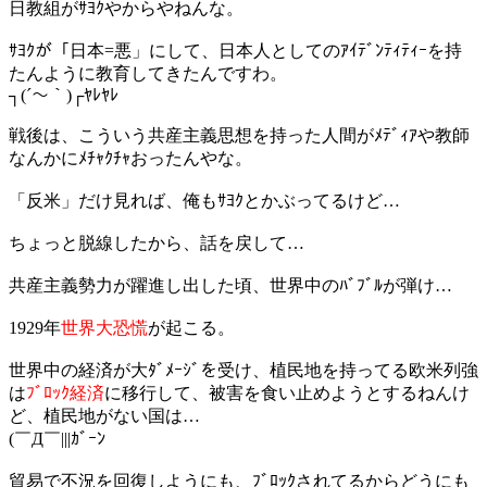
日教組がｻﾖｸやからやねんな。
ｻﾖｸが「日本=悪」にして、日本人としてのｱｲﾃﾞﾝﾃｨﾃｨｰを持
たんように教育してきたんですわ。
┐(´～｀)┌ﾔﾚﾔﾚ
戦後は、こういう共産主義思想を持った人間がﾒﾃﾞｨｱや教師
なんかにﾒﾁｬｸﾁｬおったんやな。
「反米」だけ見れば、俺もｻﾖｸとかぶってるけど…
ちょっと脱線したから、話を戻して…
共産主義勢力が躍進し出した頃、世界中のﾊﾞﾌﾞﾙが弾け…
1929年
世界大恐慌
が起こる。
世界中の経済が大ﾀﾞﾒｰｼﾞを受け、植民地を持ってる欧米列強
は
ﾌﾞﾛｯｸ経済
に移行して、被害を食い止めようとするねんけ
ど、植民地がない国は…
(￣Д￣|||ｶﾞｰﾝ
貿易で不況を回復しようにも、ﾌﾞﾛｯｸされてるからどうにも