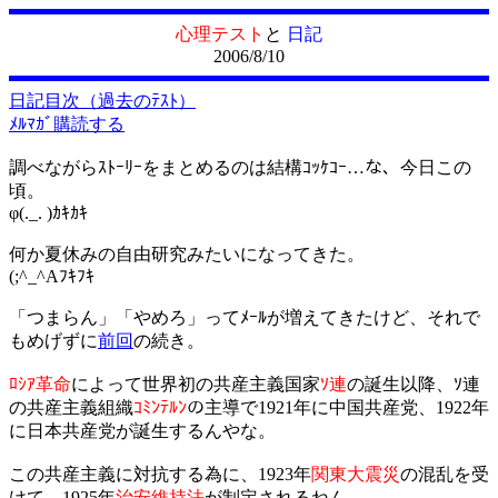
心理テスト
と
日記
2006/8/10
日記目次（過去のﾃｽﾄ）
ﾒﾙﾏｶﾞ購読する
調べながらｽﾄｰﾘｰをまとめるのは結構ｺｯｹｺｰ…な、今日この
頃。
φ(._. )ｶｷｶｷ
何か夏休みの自由研究みたいになってきた。
(;^_^Aﾌｷﾌｷ
「つまらん」「やめろ」ってﾒｰﾙが増えてきたけど、それで
もめげずに
前回
の続き。
ﾛｼｱ革命
によって世界初の共産主義国家
ｿ連
の誕生以降、ｿ連
の共産主義組織
ｺﾐﾝﾃﾙﾝ
の主導で1921年に中国共産党、1922年
に日本共産党が誕生するんやな。
この共産主義に対抗する為に、1923年
関東大震災
の混乱を受
けて、1925年
治安維持法
が制定されるねん。