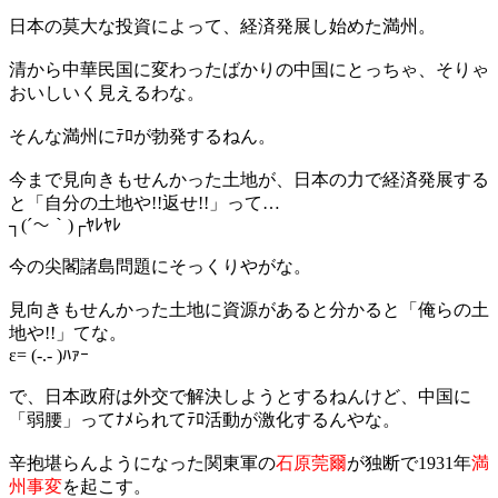
日本の莫大な投資によって、経済発展し始めた満州。
清から中華民国に変わったばかりの中国にとっちゃ、そりゃ
おいしいく見えるわな。
そんな満州にﾃﾛが勃発するねん。
今まで見向きもせんかった土地が、日本の力で経済発展する
と「自分の土地や!!返せ!!」って…
┐(´～｀)┌ﾔﾚﾔﾚ
今の尖閣諸島問題にそっくりやがな。
見向きもせんかった土地に資源があると分かると「俺らの土
地や!!」てな。
ε= (-.- )ﾊｧｰ
で、日本政府は外交で解決しようとするねんけど、中国に
「弱腰」ってﾅﾒられてﾃﾛ活動が激化するんやな。
辛抱堪らんようになった関東軍の
石原莞爾
が独断で1931年
満
州事変
を起こす。