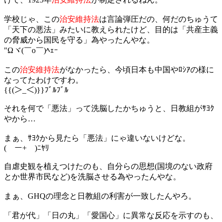
学校じゃ、この
治安維持法
は言論弾圧だの、何だのちゅうて
「天下の悪法」みたいに教えられたけど、目的は「共産主義
の脅威から国民を守る」為やったんやな。
"Ωヾ(￣o￣)ﾍｪｰ
この
治安維持法
がなかったら、今頃日本も中国やﾛｼｱの様に
なってたわけですわ。
{{(＞_＜)}}ﾌﾞﾙﾌﾞﾙ
それを何で「悪法」って洗脳したかちゅうと、日教組がｻﾖｸ
やから…
まぁ、ｻﾖｸから見たら「悪法」にゃ違いないけどな。
(￣ー+￣)ﾆﾔﾘ
自虐史観を植えつけたのも、自分らの思想(国境のない政府
とか世界市民など)を洗脳させる為やったんやな。
まぁ、GHQの理念と日教組の利害が一致したんやろ。
「君が代」「日の丸」「愛国心」に異常な反応を示すのも、