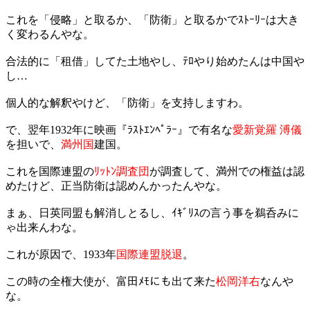
これを「侵略」と取るか、「防衛」と取るかでｽﾄｰﾘｰは大き
く変わるんやな。
合法的に「租借」してた土地やし、ﾃﾛやり始めたんは中国や
し…
個人的な解釈やけど、「防衛」を支持しますわ。
で、翌年1932年に映画『ﾗｽﾄｴﾝﾍﾟﾗｰ』で有名な
愛新覚羅 溥儀
を担いで、
満州国
建国。
これを国際連盟の
ﾘｯﾄﾝ調査団
が調査して、満州での権益は認
めたけど、正当防衛は認めんかったんやな。
まぁ、日英同盟も解消しとるし、ｲｷﾞﾘｽの言う事を鵜呑みに
ゃ出来んわな。
これが原因で、1933年
国際連盟脱退
。
この時の全権大使が、富田ﾒﾓにも出て来た
松岡洋右
なんや
な。