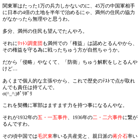
関東軍はたった1万の兵力しかないのに、45万の中国軍相手
に日本の4倍の土地を半年で治めるにゃ、満州の住民の協力
がなかったら無理やと思うわ。
多分、満州の住民も望んでたんやろ。
それに
ﾘｯﾄﾝ調査団
も満州での「権益」は認めとるんやから、
その権益を守る為に戦ったちゅう方が自然ちゃうか。
だから「侵略」やなくて、「防衛」ちゅう解釈をしとるんや
けど…
あくまで個人的な主張やから、これで歴史のﾃｽﾄで点が取れ
んでも責任は持てんで。
σ(^_^;)ﾎﾟﾘﾎﾟﾘ
これを契機に軍部はますます力を持つ事になるんやな。
それが1932年の
五・一五事件
、1936年の
二・二六事件
に繋が
るんですわ。
その頃中国では
毛沢東
率いる共産党と、親日派の
蒋介石
率い