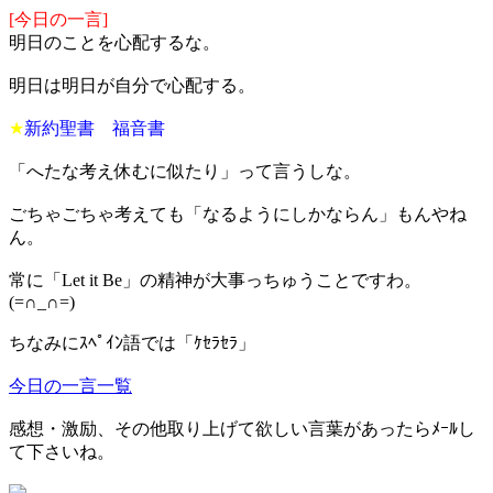
[今日の一言]
明日のことを心配するな。
明日は明日が自分で心配する。
★
新約聖書 福音書
「へたな考え休むに似たり」って言うしな。
ごちゃごちゃ考えても「なるようにしかならん」もんやね
ん。
常に「Let it Be」の精神が大事っちゅうことですわ。
(=∩_∩=)
ちなみにｽﾍﾟｲﾝ語では「ｹｾﾗｾﾗ」
今日の一言一覧
感想・激励、その他取り上げて欲しい言葉があったらﾒｰﾙし
て下さいね。