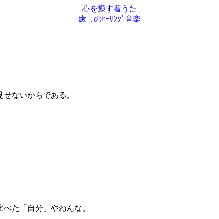
心を癒す着うた
癒しのﾋｰﾘﾝｸﾞ音楽
見せないからである。
比べた「自分」やねんな。