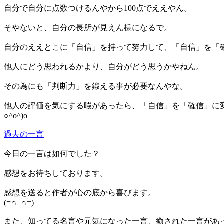
自分で自分に点数つけるんやから100点でええやん。
そやないと、自分の長所が見えん様になるで。
自分のええとこに「自信」を持って努力して、「自信」を「
他人にどう思われるかより、自分がどう思うかやねん。
その為にも「判断力」を鍛える事が必要なんやな。
他人の評価を気にする暇があったら、「自信」を「確信」に
○^o^)o
過去の一言
今日の一言は如何でした？
感想をお待ちしております。
感想を送ると作者が心の底から喜びます。
(=∩_∩=)
また、知ってる名言や元気になった一言、癒された一言があ