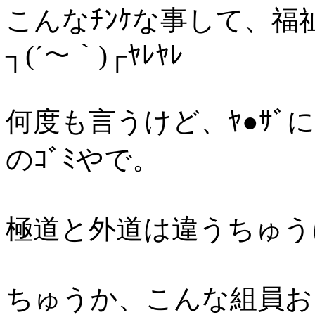
こんなﾁﾝｹな事して、
┐(´～｀)┌ﾔﾚﾔﾚ
何度も言うけど、ﾔ●ｻ
のｺﾞﾐやで。
極道と外道は違うちゅう
ちゅうか、こんな組員お