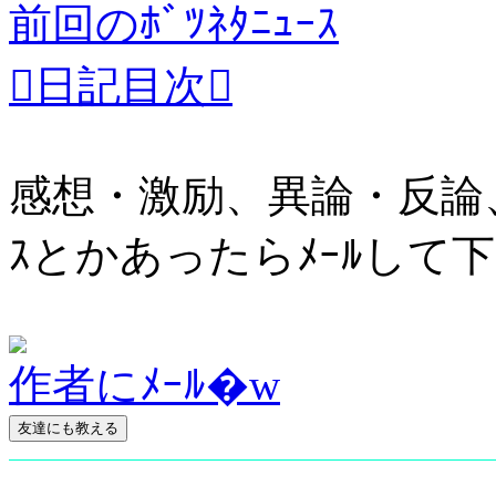
前回のﾎﾞﾂﾈﾀﾆｭｰｽ
日記目次
感想・激励、異論・反論
ｽとかあったらﾒｰﾙして
作者にﾒｰﾙ�w