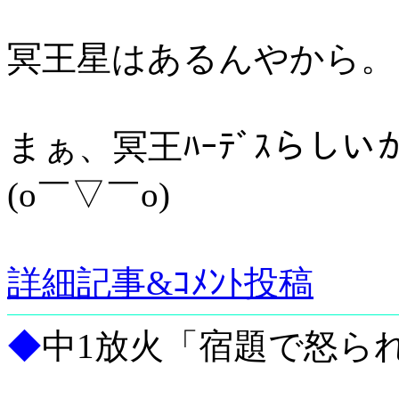
冥王星はあるんやから。
まぁ、冥王ﾊｰﾃﾞｽらしい
(o￣▽￣o)
詳細記事&ｺﾒﾝﾄ投稿
◆
中1放火「宿題で怒ら