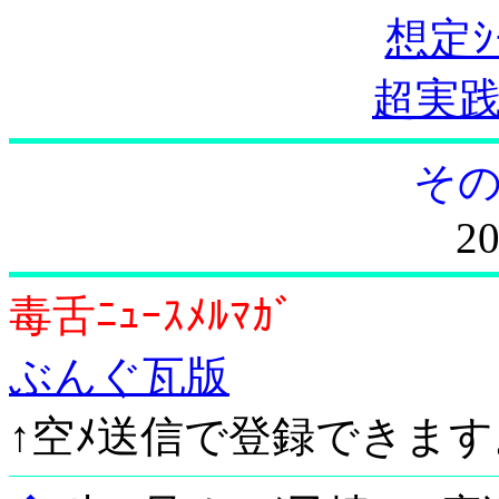
想定ｼ
超実
その
20
毒舌ﾆｭｰｽﾒﾙﾏｶﾞ
ぶんぐ瓦版
↑空ﾒ送信で登録できます