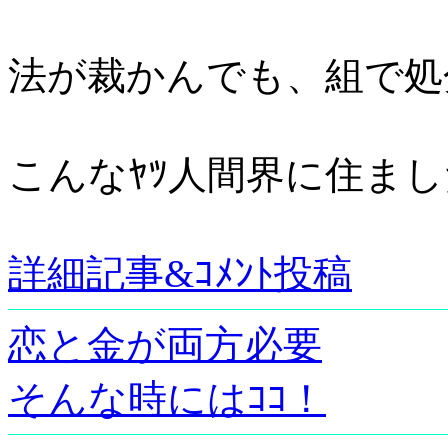
法が裁かんでも、組で処
こんなﾔﾂ人間界に住ま
詳細記事&ｺﾒﾝﾄ投稿
恋と金が両方必要
そんな時にはｺｺ！